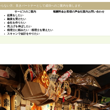
ゃらない方、良きパートナーとして成功へのご案内を致します。
サービスのご案内
報酬料金
お客様の声
会社案内
お問い合わせ
起業をしたい
融資を受けたい
会社を作りたい
売上げを伸ばしたい
税理士に頼みたい・税理士を替えたい
スキャンで会計をやりたい