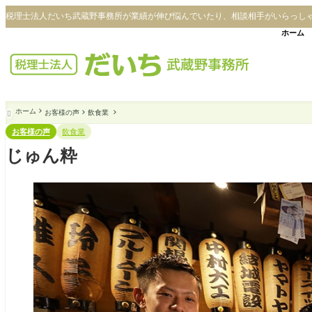
税理士法人だいち武蔵野事務所が業績が伸び悩んでいたり、相談相手がいらっし
ホーム
ホーム
お客様の声
飲食業

お客様の声
飲食業
じゅん粋