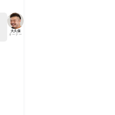
。
大久保
オーナー